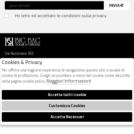
INVIA
Ho letto ed accettato le condizioni sulla privacy.
Via Nazionale 183
64026 Roseto Degli Abruzzi
Cookies & Privacy
085 8936219
Per offrire una migliore esperienza di navigazione questo sito si avvale di
info@bigbagshoponline.it
cookie di profilazione. Scegli se accettare o meno tali cookie come descritto
follow us
Maggiori Informazioni
nella pagina cookie policy.
2026 BigBag - P.iva : 00916940679 Powered by
Atelier
società
gruppo
Accetta tutti i cookie
Zucchetti
Customizza Cookies
Accetta Necessari
🍪