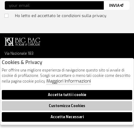
INVIA
Ho letto ed accettato le condizioni sulla privacy.
Via Nazionale 183
64026 Roseto Degli Abruzzi
Cookies & Privacy
085 8936219
Per offrire una migliore esperienza di navigazione questo sito si avvale di
info@bigbagshoponline.it
cookie di profilazione. Scegli se accettare o meno tali cookie come descritto
follow us
Maggiori Informazioni
nella pagina cookie policy.
2026 BigBag - P.iva : 00916940679 Powered by
Atelier
società
gruppo
Accetta tutti i cookie
Zucchetti
Customizza Cookies
Accetta Necessari
🍪