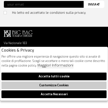
INVIA
Ho letto ed accettato le condizioni sulla privacy.
Via Nazionale 183
64026 Roseto Degli Abruzzi
Cookies & Privacy
085 8936219
Per offrire una migliore esperienza di navigazione questo sito si avvale di
info@bigbagshoponline.it
cookie di profilazione. Scegli se accettare o meno tali cookie come descritto
follow us
Maggiori Informazioni
nella pagina cookie policy.
2026 BigBag - P.iva : 00916940679 Powered by
Atelier
società
gruppo
Accetta tutti i cookie
Zucchetti
Customizza Cookies
Accetta Necessari
🍪