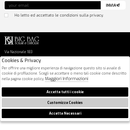
INVIA
Ho letto ed accettato le condizioni sulla privacy.
Via Nazionale 183
64026 Roseto Degli Abruzzi
Cookies & Privacy
085 8936219
Per offrire una migliore esperienza di navigazione questo sito si avvale di
info@bigbagshoponline.it
cookie di profilazione. Scegli se accettare o meno tali cookie come descritto
follow us
Maggiori Informazioni
nella pagina cookie policy.
2026 BigBag - P.iva : 00916940679 Powered by
Atelier
società
gruppo
Accetta tutti i cookie
Zucchetti
Customizza Cookies
Accetta Necessari
🍪