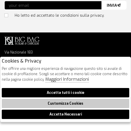
INVIA
Ho letto ed accettato le condizioni sulla privacy.
Via Nazionale 183
64026 Roseto Degli Abruzzi
Cookies & Privacy
085 8936219
Per offrire una migliore esperienza di navigazione questo sito si avvale di
info@bigbagshoponline.it
cookie di profilazione. Scegli se accettare o meno tali cookie come descritto
follow us
Maggiori Informazioni
nella pagina cookie policy.
2026 BigBag - P.iva : 00916940679 Powered by
Atelier
società
gruppo
Accetta tutti i cookie
Zucchetti
Customizza Cookies
Accetta Necessari
🍪