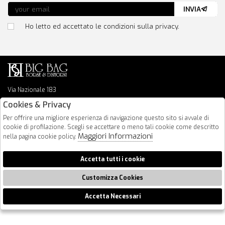
INVIA
Ho letto ed accettato le condizioni sulla privacy.
Via Nazionale 183
64026 Roseto Degli Abruzzi
Cookies & Privacy
085 8936219
Per offrire una migliore esperienza di navigazione questo sito si avvale di
info@bigbagshoponline.it
cookie di profilazione. Scegli se accettare o meno tali cookie come descritto
follow us
Maggiori Informazioni
nella pagina cookie policy.
2026 BigBag - P.iva : 00916940679 Powered by
Atelier
società
gruppo
Accetta tutti i cookie
Zucchetti
Customizza Cookies
Accetta Necessari
🍪