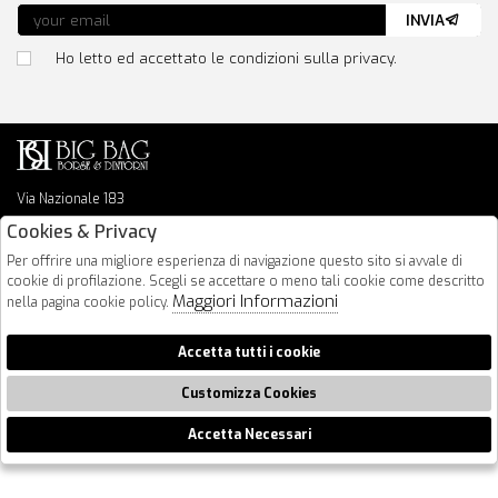
INVIA
Ho letto ed accettato le condizioni sulla privacy.
Via Nazionale 183
64026 Roseto Degli Abruzzi
Cookies & Privacy
085 8936219
Per offrire una migliore esperienza di navigazione questo sito si avvale di
info@bigbagshoponline.it
cookie di profilazione. Scegli se accettare o meno tali cookie come descritto
follow us
Maggiori Informazioni
nella pagina cookie policy.
2026 BigBag - P.iva : 00916940679 Powered by
Atelier
società
gruppo
Accetta tutti i cookie
Zucchetti
Customizza Cookies
Accetta Necessari
🍪