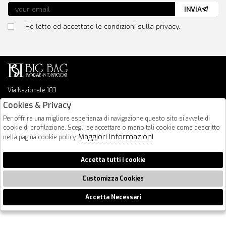
INVIA
Ho letto ed accettato le condizioni sulla privacy.
Via Nazionale 183
64026 Roseto Degli Abruzzi
Cookies & Privacy
085 8936219
Per offrire una migliore esperienza di navigazione questo sito si avvale di
info@bigbagshoponline.it
cookie di profilazione. Scegli se accettare o meno tali cookie come descritto
follow us
Maggiori Informazioni
nella pagina cookie policy.
2026 BigBag - P.iva : 00916940679 Powered by
Atelier
società
gruppo
Accetta tutti i cookie
Zucchetti
Customizza Cookies
Accetta Necessari
🍪