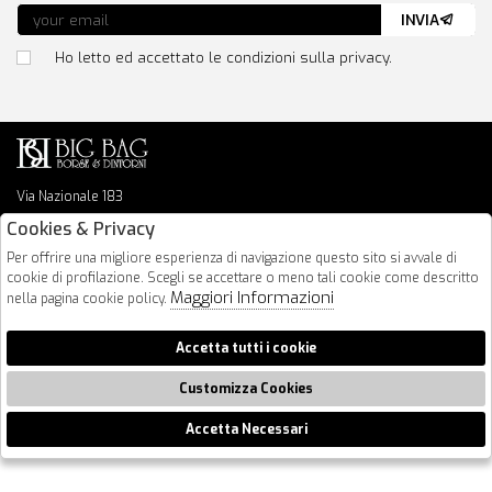
INVIA
Ho letto ed accettato le condizioni sulla privacy.
Via Nazionale 183
64026 Roseto Degli Abruzzi
Cookies & Privacy
085 8936219
Per offrire una migliore esperienza di navigazione questo sito si avvale di
info@bigbagshoponline.it
cookie di profilazione. Scegli se accettare o meno tali cookie come descritto
follow us
Maggiori Informazioni
nella pagina cookie policy.
2026 BigBag - P.iva : 00916940679 Powered by
Atelier
società
gruppo
Accetta tutti i cookie
Zucchetti
Customizza Cookies
Accetta Necessari
🍪