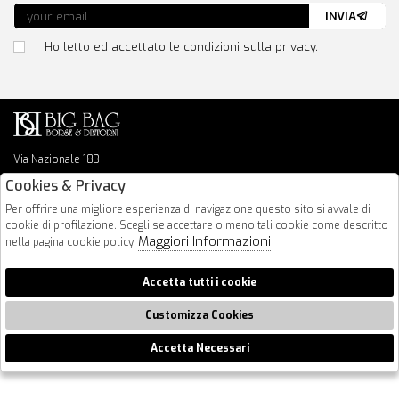
INVIA
Ho letto ed accettato le condizioni sulla privacy.
Via Nazionale 183
64026 Roseto Degli Abruzzi
Cookies & Privacy
085 8936219
Per offrire una migliore esperienza di navigazione questo sito si avvale di
info@bigbagshoponline.it
cookie di profilazione. Scegli se accettare o meno tali cookie come descritto
follow us
Maggiori Informazioni
nella pagina cookie policy.
2026 BigBag - P.iva : 00916940679 Powered by
Atelier
società
gruppo
Accetta tutti i cookie
Zucchetti
Customizza Cookies
Accetta Necessari
🍪