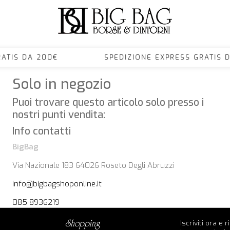
S GRATIS DA 200€ SPEDIZIONE EXPRESS GRA
Solo in negozio
Puoi trovare questo articolo solo presso i
nostri punti vendita:
Info contatti
BigBag
Via Nazionale 183 64026 Roseto Degli Abruzzi
info@bigbagshoponline.it
085 8936219
Iscriviti ora e 
shopping