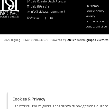
64026 Roseto Degli Abruzzi
Chi siamo
085 8936219
Cookie policy
info@bigbagshoponline.it
Privacy
follow us
Termini e condizi
Condizioni di ven
2026 BigBag - P.iva : 00916940679 Powered by
Atelier
società
gruppo Zucchetti
Cookies & Privacy
Per offrire una migliore esperienza di navigazione questo s