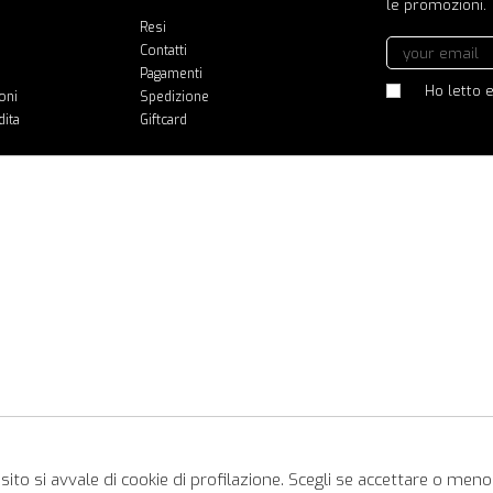
le promozioni.
Resi
Contatti
Pagamenti
Ho letto e
oni
Spedizione
dita
Giftcard
ito si avvale di cookie di profilazione. Scegli se accettare o meno