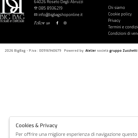
64026 Roseto Degli Abruzzi
Chi siamo
085 8936219
Cookie policy
info@bigbagshoponline.it
Privacy
follow us
Termini e condizi
Condizioni di ven
2026 BigBag - P.iva : 00916940679 Powered by
Atelier
società
gruppo Zucchetti
Cookies & Privacy
Per offrire una migliore esperienza di navigazione questo s