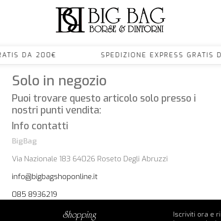
S GRATIS DA 200€ SPEDIZIONE EXPRESS GRA
Solo in negozio
Puoi trovare questo articolo solo presso i
nostri punti vendita:
Info contatti
BigBag
Via Nazionale 183 64026 Roseto Degli Abruzzi
info@bigbagshoponline.it
085 8936219
Iscriviti ora e 
shopping