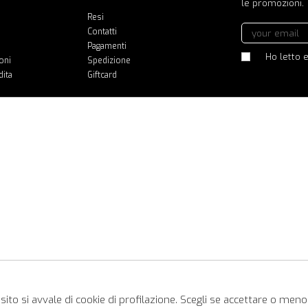
le promozioni.
Resi
Contatti
Pagamenti
Ho letto e
oni
Spedizione
dita
Giftcard
ito si avvale di cookie di profilazione. Scegli se accettare o meno