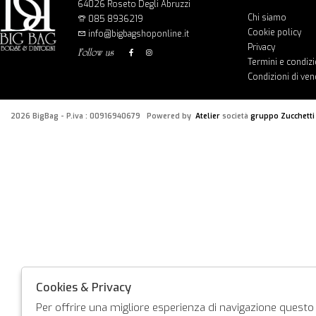
64026 Roseto Degli Abruzzi
Chi siamo
085 8936219
Cookie policy
info@bigbagshoponline.it
Privacy
follow us
Termini e condizi
Condizioni di ven
2026 BigBag - P.iva : 00916940679 Powered by
Atelier
società
gruppo Zucchetti
Cookies & Privacy
Per offrire una migliore esperienza di navigazione questo s