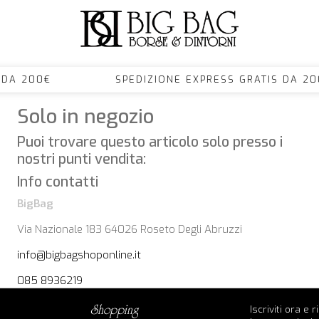
ATIS DA 200€ SPEDIZIONE EXPRESS GRATIS 
Solo in negozio
Puoi trovare questo articolo solo presso i
nostri punti vendita:
Info contatti
BigBag
Via Nazionale 183 64026 Roseto Degli Abruzzi
info@bigbagshoponline.it
085 8936219
Iscriviti ora e 
shopping