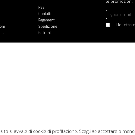
le promozioni.
Resi
Contatti
Pagamenti
Ho letto e
oni
Spedizione
dita
Giftcard
ito si avvale di cookie di profilazione. Scegli se accettare o meno