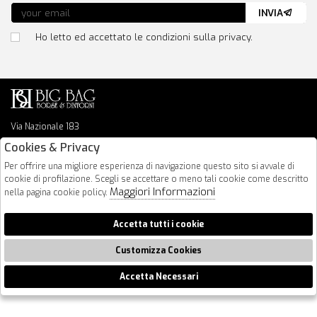
INVIA
Ho letto ed accettato le condizioni sulla privacy.
Via Nazionale 183
64026 Roseto Degli Abruzzi
Cookies & Privacy
085 8936219
Per offrire una migliore esperienza di navigazione questo sito si avvale di
info@bigbagshoponline.it
cookie di profilazione. Scegli se accettare o meno tali cookie come descritto
follow us
Maggiori Informazioni
nella pagina cookie policy.
2026 BigBag - P.iva : 00916940679 Powered by
Atelier
società
gruppo
Accetta tutti i cookie
Zucchetti
Customizza Cookies
Accetta Necessari
🍪