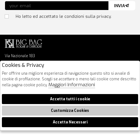
INVIA
Ho letto ed accettato le condizioni sulla privacy.
Via Nazionale 183
64026 Roseto Degli Abruzzi
Cookies & Privacy
085 8936219
Per offrire una migliore esperienza di navigazione questo sito si avvale di
info@bigbagshoponline.it
cookie di profilazione. Scegli se accettare o meno tali cookie come descritto
follow us
Maggiori Informazioni
nella pagina cookie policy.
2026 BigBag - P.iva : 00916940679 Powered by
Atelier
società
gruppo
Accetta tutti i cookie
Zucchetti
Customizza Cookies
Accetta Necessari
🍪