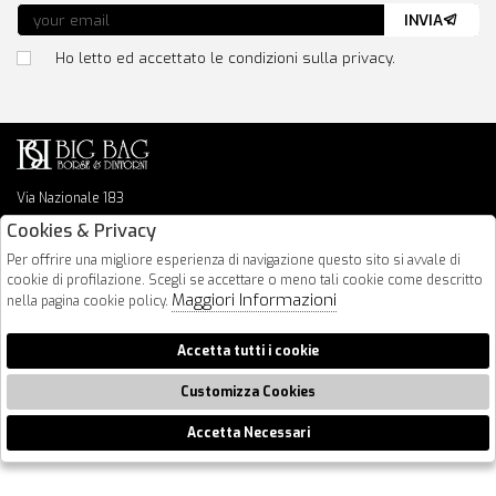
INVIA
Ho letto ed accettato le condizioni sulla privacy.
Via Nazionale 183
64026 Roseto Degli Abruzzi
Cookies & Privacy
085 8936219
Per offrire una migliore esperienza di navigazione questo sito si avvale di
info@bigbagshoponline.it
cookie di profilazione. Scegli se accettare o meno tali cookie come descritto
follow us
Maggiori Informazioni
nella pagina cookie policy.
2026 BigBag - P.iva : 00916940679 Powered by
Atelier
società
gruppo
Accetta tutti i cookie
Zucchetti
Customizza Cookies
Accetta Necessari
🍪