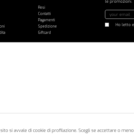
le promozioni.
Resi
Contatti
Pagamenti
Ho letto e
oni
Spedizione
dita
Giftcard
ito si avvale di cookie di profilazione. Scegli se accettare o meno