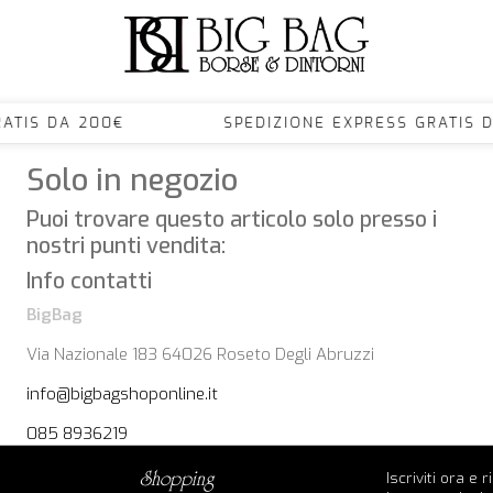
S GRATIS DA 200€ SPEDIZIONE EXPRESS GRA
Solo in negozio
Puoi trovare questo articolo solo presso i
nostri punti vendita:
Info contatti
BigBag
Via Nazionale 183 64026 Roseto Degli Abruzzi
info@bigbagshoponline.it
085 8936219
Iscriviti ora e 
shopping