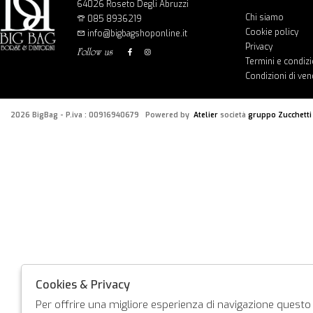
64026 Roseto Degli Abruzzi
Chi siamo
085 8936219
Cookie policy
info@bigbagshoponline.it
Privacy
follow us
Termini e condizi
Condizioni di ven
2026 BigBag - P.iva : 00916940679 Powered by
Atelier
società
gruppo Zucchetti
Cookies & Privacy
Per offrire una migliore esperienza di navigazione questo s