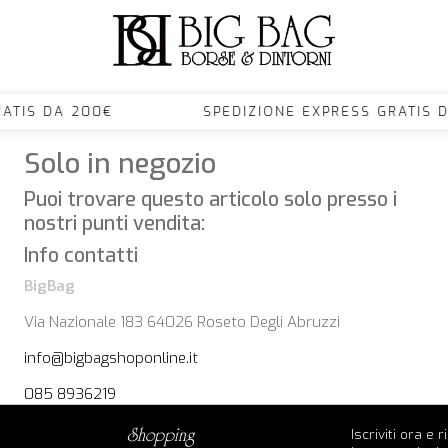
S GRATIS DA 200€ SPEDIZIONE EXPRESS GRA
Solo in negozio
Puoi trovare questo articolo solo presso i
nostri punti vendita:
Info contatti
BigBag
Via Nazionale 183 64026 Roseto Degli Abruzzi
info@bigbagshoponline.it
085 8936219
Iscriviti ora e 
shopping