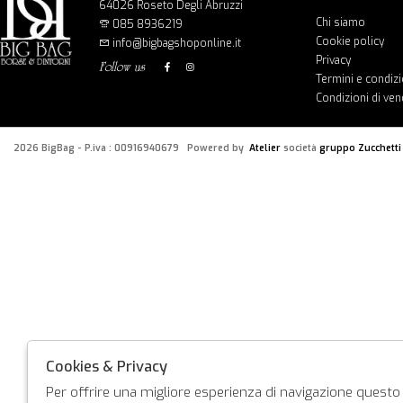
64026 Roseto Degli Abruzzi
Chi siamo
085 8936219
Cookie policy
info@bigbagshoponline.it
Privacy
follow us
Termini e condizi
Condizioni di ven
2026 BigBag - P.iva : 00916940679 Powered by
Atelier
società
gruppo Zucchetti
Cookies & Privacy
Per offrire una migliore esperienza di navigazione questo s