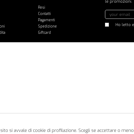
le promozioni.
Resi
Contatti
Pagamenti
Ho letto e
oni
Spedizione
dita
Giftcard
ito si avvale di cookie di profilazione. Scegli se accettare o meno