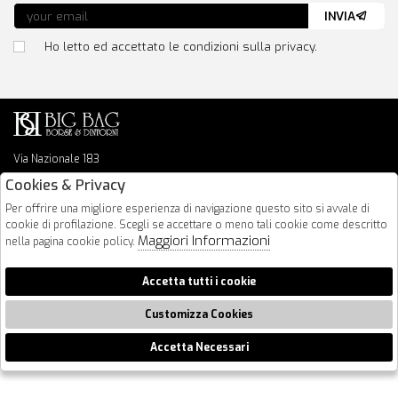
INVIA
Ho letto ed accettato le condizioni sulla privacy.
Via Nazionale 183
64026 Roseto Degli Abruzzi
Cookies & Privacy
085 8936219
Per offrire una migliore esperienza di navigazione questo sito si avvale di
info@bigbagshoponline.it
cookie di profilazione. Scegli se accettare o meno tali cookie come descritto
follow us
Maggiori Informazioni
nella pagina cookie policy.
2026 BigBag - P.iva : 00916940679 Powered by
Atelier
società
gruppo
Accetta tutti i cookie
Zucchetti
Customizza Cookies
Accetta Necessari
🍪