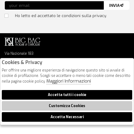
INVIA
Ho letto ed accettato le condizioni sulla privacy.
Via Nazionale 183
64026 Roseto Degli Abruzzi
Cookies & Privacy
085 8936219
Per offrire una migliore esperienza di navigazione questo sito si avvale di
info@bigbagshoponline.it
cookie di profilazione. Scegli se accettare o meno tali cookie come descritto
follow us
Maggiori Informazioni
nella pagina cookie policy.
2026 BigBag - P.iva : 00916940679 Powered by
Atelier
società
gruppo
Accetta tutti i cookie
Zucchetti
Customizza Cookies
Accetta Necessari
🍪