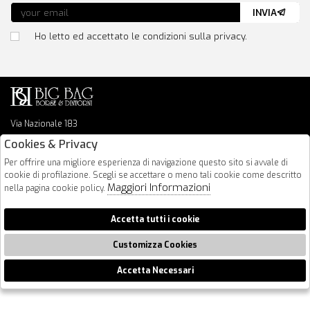
INVIA
Ho letto ed accettato le condizioni sulla privacy.
Via Nazionale 183
64026 Roseto Degli Abruzzi
Cookies & Privacy
085 8936219
Per offrire una migliore esperienza di navigazione questo sito si avvale di
info@bigbagshoponline.it
cookie di profilazione. Scegli se accettare o meno tali cookie come descritto
follow us
Maggiori Informazioni
nella pagina cookie policy.
2026 BigBag - P.iva : 00916940679 Powered by
Atelier
società
gruppo
Accetta tutti i cookie
Zucchetti
Customizza Cookies
Accetta Necessari
🍪