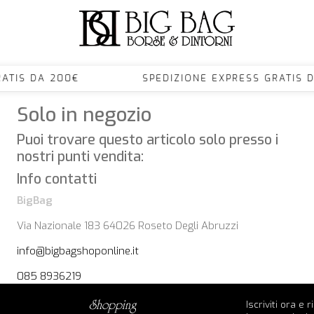
S GRATIS DA 200€ SPEDIZIONE EXPRESS GRA
Solo in negozio
Puoi trovare questo articolo solo presso i
nostri punti vendita:
Info contatti
BigBag
Via Nazionale 183 64026 Roseto Degli Abruzzi
info@bigbagshoponline.it
085 8936219
Iscriviti ora e 
shopping