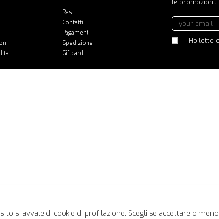
le promozioni.
Resi
Contatti
Pagamenti
Ho letto e
oni
Spedizione
dita
Giftcard
ito si avvale di cookie di profilazione. Scegli se accettare o meno