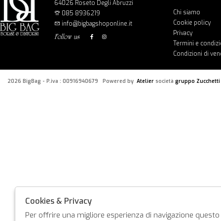
64026 Roseto Degli Abruzzi
Chi siamo
085 8936219
Cookie policy
info@bigbagshoponline.it
Privacy
follow us
Termini e condizi
Condizioni di ven
2026 BigBag - P.iva : 00916940679 Powered by
Atelier
società
gruppo Zucchetti
Cookies & Privacy
Per offrire una migliore esperienza di navigazione questo s