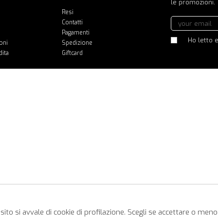
le promozioni.
Resi
Contatti
Pagamenti
Ho letto e
oni
Spedizione
dita
Giftcard
ito si avvale di cookie di profilazione. Scegli se accettare o meno