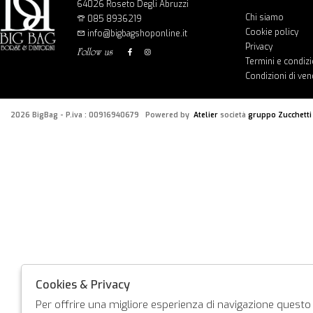
64026 Roseto Degli Abruzzi
Chi siamo
085 8936219
Cookie policy
info@bigbagshoponline.it
Privacy
follow us
Termini e condizi
Condizioni di ven
2026 BigBag - P.iva : 00916940679 Powered by
Atelier
società
gruppo Zucchetti
Cookies & Privacy
Per offrire una migliore esperienza di navigazione questo s