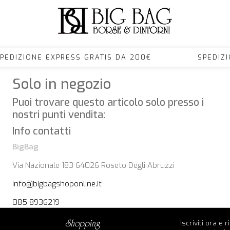
EDIZIONE EXPRESS GRATIS DA 200€ SPEDIZI
Solo in negozio
Puoi trovare questo articolo solo presso i
nostri punti vendita:
Info contatti
BigBag
Via Nazionale 183 64026 Roseto Degli Abruzzi
info@bigbagshoponline.it
085 8936219
Iscriviti ora e 
shopping