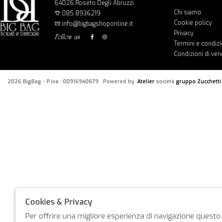
64026 Roseto Degli Abruzzi
Chi siamo
085 8936219
Cookie policy
info@bigbagshoponline.it
Privacy
follow us
Termini e condizi
Condizioni di ven
2026 BigBag - P.iva : 00916940679 Powered by
Atelier
società
gruppo Zucchetti
Cookies & Privacy
Per offrire una migliore esperienza di navigazione questo s