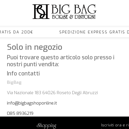
S GRATIS DA 200€ SPEDIZIONE EXPRESS GRA
Solo in negozio
Puoi trovare questo articolo solo presso i
nostri punti vendita:
Info contatti
BigBag
Via Nazionale 183 64026 Roseto Degli Abruzzi
info@bigbagshoponline.it
085 8936219
Iscriviti ora e 
shopping