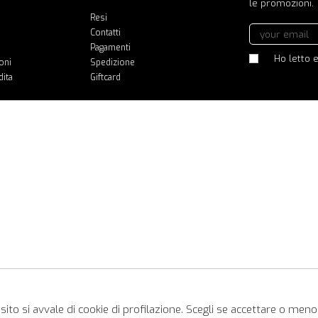
le promozioni.
Resi
Contatti
Pagamenti
Ho letto e
oni
Spedizione
dita
Giftcard
ito si avvale di cookie di profilazione. Scegli se accettare o meno