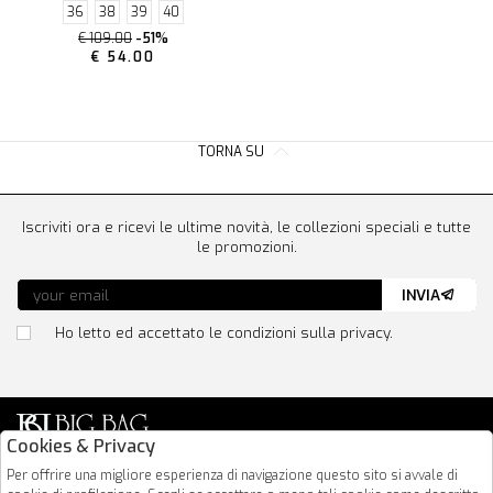
36
38
39
40
€ 109.00
-51%
€ 54.00
TORNA SU
Iscriviti ora e ricevi le ultime novità, le collezioni speciali e tutte
le promozioni.
INVIA
Ho letto ed accettato le condizioni sulla privacy.
Cookies & Privacy
Via Nazionale 183
Per offrire una migliore esperienza di navigazione questo sito si avvale di