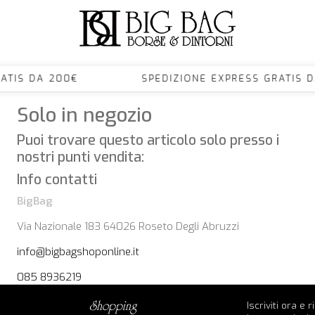
S GRATIS DA 200€ SPEDIZIONE EXPRESS GRA
Solo in negozio
Puoi trovare questo articolo solo presso i
nostri punti vendita:
Info contatti
BigBag
Via Nazionale 183 64026 Roseto Degli Abruzzi
info@bigbagshoponline.it
085 8936219
Iscriviti ora e 
shopping