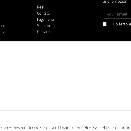
le promozioni.
Resi
Contatti
Pagamenti
Ho letto e
oni
Spedizione
dita
Giftcard
ito si avvale di cookie di profilazione. Scegli se accettare o meno