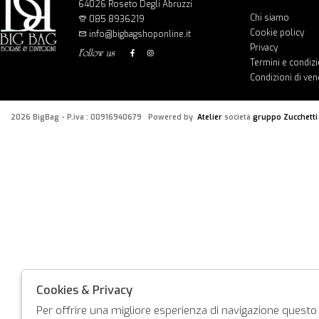
64026 Roseto Degli Abruzzi
Chi siamo
085 8936219
Cookie policy
info@bigbagshoponline.it
Privacy
follow us
Termini e condizi
Condizioni di ven
2026 BigBag - P.iva : 00916940679 Powered by
Atelier
società
gruppo Zucchetti
Cookies & Privacy
Per offrire una migliore esperienza di navigazione questo s