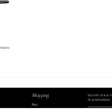
 milano
Iscriviti ora e 
shopping
le promozioni.
Resi
Contatti