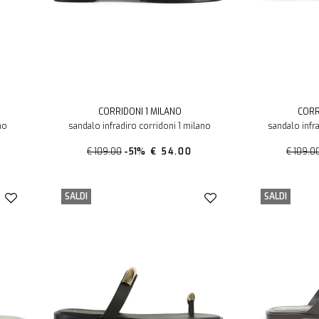
CORRIDONI 1 MILANO
CORR
no
sandalo infradiro corridoni 1 milano
sandalo infr
€ 109.00
-51%
€ 54.00
€ 109.0
SALDI
SALDI