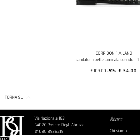
CORRIDONI 1 MILANO
sandalo in pelle laminata corridoni 1
€ 109.00
-51%
€ 54.00
TORNA SU
Via Nazionale 183
store
64026 Roseto Degli Abruzzi
Chi siamo
085 8936219
Cookie policy
info@bigbagshoponline.it