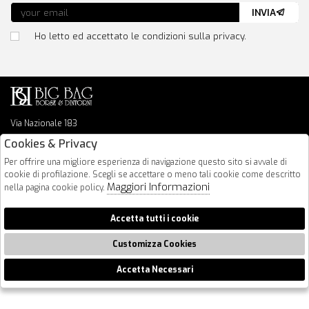
INVIA
Ho letto ed accettato le condizioni sulla privacy.
Via Nazionale 183
64026 Roseto Degli Abruzzi
Cookies & Privacy
085 8936219
Per offrire una migliore esperienza di navigazione questo sito si avvale di
info@bigbagshoponline.it
cookie di profilazione. Scegli se accettare o meno tali cookie come descritto
follow us
Maggiori Informazioni
nella pagina cookie policy.
2026 BigBag - P.iva : 00916940679 Powered by
Atelier
società
gruppo
Accetta tutti i cookie
Zucchetti
Customizza Cookies
Accetta Necessari
🍪