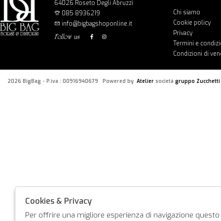
64026 Roseto Degli Abruzzi
Chi siamo
085 8936219
Cookie policy
info@bigbagshoponline.it
Privacy
follow us
Termini e condizi
Condizioni di ven
2026 BigBag - P.iva : 00916940679 Powered by
Atelier
società
gruppo Zucchetti
Cookies & Privacy
Per offrire una migliore esperienza di navigazione questo s