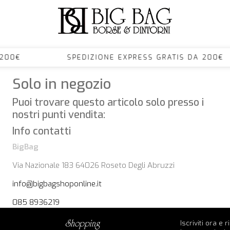
S DA 200€ SPEDIZIONE EXPRESS GRATIS DA 
Solo in negozio
Puoi trovare questo articolo solo presso i
nostri punti vendita:
Info contatti
BigBag
Via Nazionale 183 64026 Roseto Degli Abruzzi
info@bigbagshoponline.it
085 8936219
Iscriviti ora e 
shopping