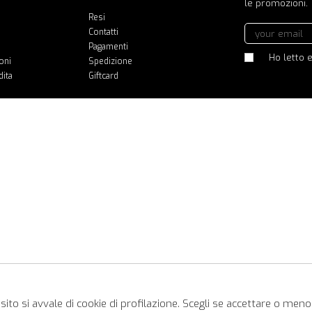
le promozioni.
Resi
Contatti
Pagamenti
Ho letto e
oni
Spedizione
dita
Giftcard
ito si avvale di cookie di profilazione. Scegli se accettare o meno