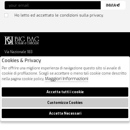
INVIA
Ho letto ed accettato le condizioni sulla privacy.
Via Nazionale 183
64026 Roseto Degli Abruzzi
Cookies & Privacy
085 8936219
Per offrire una migliore esperienza di navigazione questo sito si avvale di
info@bigbagshoponline.it
cookie di profilazione. Scegli se accettare o meno tali cookie come descritto
follow us
Maggiori Informazioni
nella pagina cookie policy.
2026 BigBag - P.iva : 00916940679 Powered by
Atelier
società
gruppo
Accetta tutti i cookie
Zucchetti
Customizza Cookies
Accetta Necessari
🍪