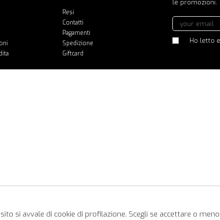
le promozioni.
Resi
Contatti
Pagamenti
Ho letto e
oni
Spedizione
dita
Giftcard
ito si avvale di cookie di profilazione. Scegli se accettare o meno