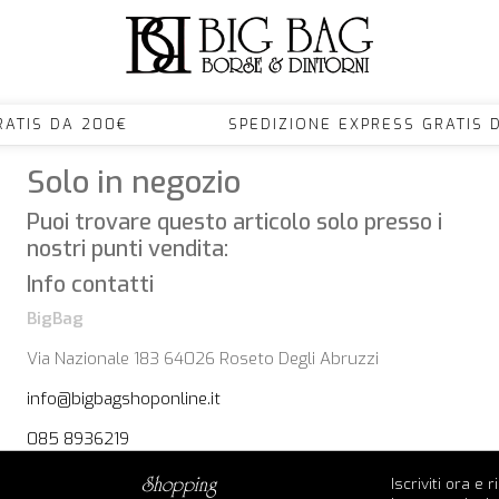
S GRATIS DA 200€ SPEDIZIONE EXPRESS GRA
Solo in negozio
Puoi trovare questo articolo solo presso i
nostri punti vendita:
Info contatti
BigBag
Via Nazionale 183 64026 Roseto Degli Abruzzi
info@bigbagshoponline.it
085 8936219
Iscriviti ora e 
shopping