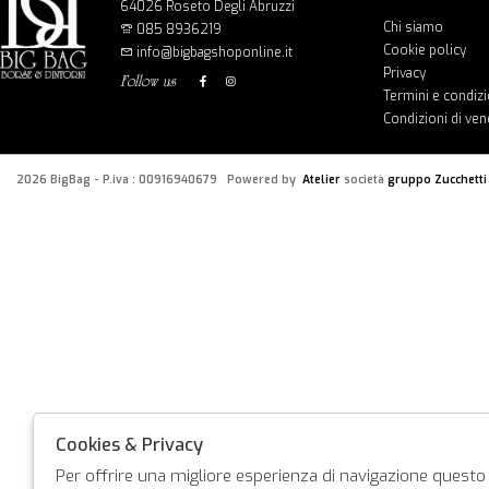
64026 Roseto Degli Abruzzi
Chi siamo
085 8936219
Cookie policy
info@bigbagshoponline.it
Privacy
follow us
Termini e condizi
Condizioni di ven
2026 BigBag - P.iva : 00916940679 Powered by
Atelier
società
gruppo Zucchetti
Cookies & Privacy
Per offrire una migliore esperienza di navigazione questo s