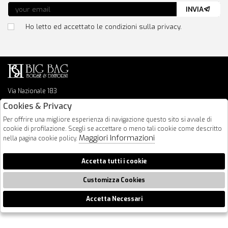
INVIA
Ho letto ed accettato le condizioni sulla privacy.
Via Nazionale 183
64026 Roseto Degli Abruzzi
Cookies & Privacy
085 8936219
Per offrire una migliore esperienza di navigazione questo sito si avvale di
info@bigbagshoponline.it
cookie di profilazione. Scegli se accettare o meno tali cookie come descritto
follow us
Maggiori Informazioni
nella pagina cookie policy.
2026 BigBag - P.iva : 00916940679 Powered by
Atelier
società
gruppo
Accetta tutti i cookie
Zucchetti
Customizza Cookies
Accetta Necessari
🍪