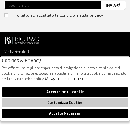
INVIA
Ho letto ed accettato le condizioni sulla privacy.
Via Nazionale 183
64026 Roseto Degli Abruzzi
Cookies & Privacy
085 8936219
Per offrire una migliore esperienza di navigazione questo sito si avvale di
info@bigbagshoponline.it
cookie di profilazione. Scegli se accettare o meno tali cookie come descritto
follow us
Maggiori Informazioni
nella pagina cookie policy.
2026 BigBag - P.iva : 00916940679 Powered by
Atelier
società
gruppo
Accetta tutti i cookie
Zucchetti
Customizza Cookies
Accetta Necessari
🍪