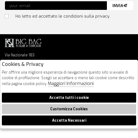
INVIA
Ho letto ed accettato le condizioni sulla privacy.
Via Nazionale 183
64026 Roseto Degli Abruzzi
Cookies & Privacy
085 8936219
Per offrire una migliore esperienza di navigazione questo sito si avvale di
info@bigbagshoponline.it
cookie di profilazione. Scegli se accettare o meno tali cookie come descritto
follow us
Maggiori Informazioni
nella pagina cookie policy.
2026 BigBag - P.iva : 00916940679 Powered by
Atelier
società
gruppo
Accetta tutti i cookie
Zucchetti
Customizza Cookies
Accetta Necessari
🍪