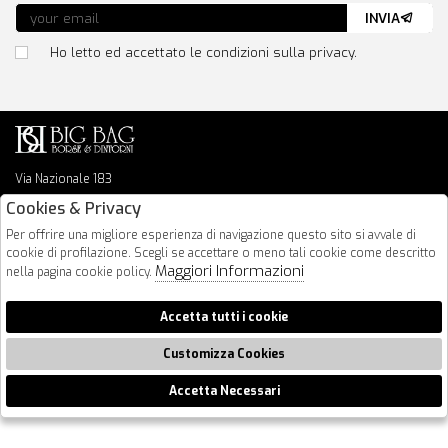
INVIA
Ho letto ed accettato le condizioni sulla privacy.
Via Nazionale 183
64026 Roseto Degli Abruzzi
Cookies & Privacy
085 8936219
Per offrire una migliore esperienza di navigazione questo sito si avvale di
info@bigbagshoponline.it
cookie di profilazione. Scegli se accettare o meno tali cookie come descritto
follow us
Maggiori Informazioni
nella pagina cookie policy.
2026 BigBag - P.iva : 00916940679 Powered by
Atelier
società
gruppo
Accetta tutti i cookie
Zucchetti
Customizza Cookies
Accetta Necessari
🍪