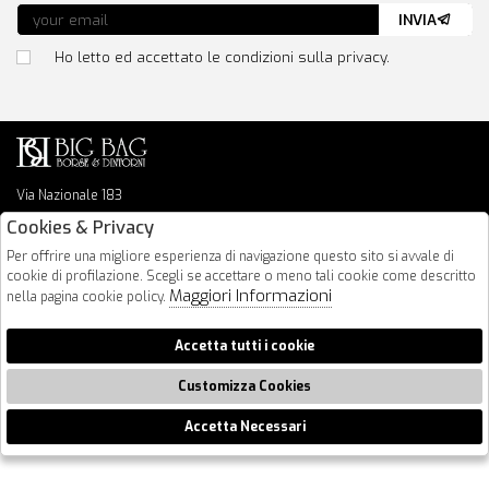
INVIA
Ho letto ed accettato le condizioni sulla privacy.
Via Nazionale 183
64026 Roseto Degli Abruzzi
Cookies & Privacy
085 8936219
Per offrire una migliore esperienza di navigazione questo sito si avvale di
info@bigbagshoponline.it
cookie di profilazione. Scegli se accettare o meno tali cookie come descritto
follow us
Maggiori Informazioni
nella pagina cookie policy.
2026 BigBag - P.iva : 00916940679 Powered by
Atelier
società
gruppo
Accetta tutti i cookie
Zucchetti
Customizza Cookies
Accetta Necessari
🍪