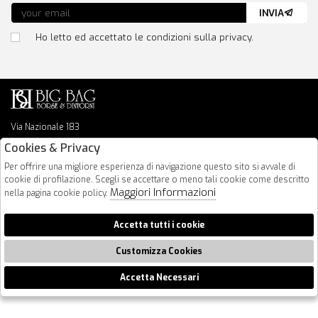
INVIA
Ho letto ed accettato le condizioni sulla privacy.
Via Nazionale 183
64026 Roseto Degli Abruzzi
Cookies & Privacy
085 8936219
Per offrire una migliore esperienza di navigazione questo sito si avvale di
info@bigbagshoponline.it
cookie di profilazione. Scegli se accettare o meno tali cookie come descritto
follow us
Maggiori Informazioni
nella pagina cookie policy.
2026 BigBag - P.iva : 00916940679 Powered by
Atelier
società
gruppo
Accetta tutti i cookie
Zucchetti
Customizza Cookies
Accetta Necessari
🍪