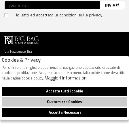
INVIA
Ho letto ed accettato le condizioni sulla privacy.
Via Nazionale 183
64026 Roseto Degli Abruzzi
Cookies & Privacy
085 8936219
Per offrire una migliore esperienza di navigazione questo sito si avvale di
info@bigbagshoponline.it
cookie di profilazione. Scegli se accettare o meno tali cookie come descritto
follow us
Maggiori Informazioni
nella pagina cookie policy.
2026 BigBag - P.iva : 00916940679 Powered by
Atelier
società
gruppo
Accetta tutti i cookie
Zucchetti
Customizza Cookies
Accetta Necessari
🍪