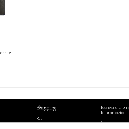
cinelle
Iscriviti ora e 
shopping
le promozioni.
Resi
Contatti