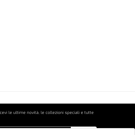
ricevi le ultime novità, le collezioni speciali e tutte
INVIA