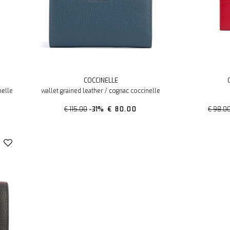
COCCINELLE
nelle
wallet grained leather / cognac coccinelle
€ 115.00
-31%
€ 80.00
€ 98.0