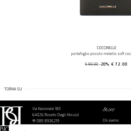
COCCINELLE
portafoglio piccolo metallic soft coc
€ 90.00
-20%
€ 72.00
TORNA SU
Via Nazionale 183
store
64026 Roseto Degli Abruzzi
Chi siamo
085 8936219
Cookie policy
info@bigbagshoponline.it