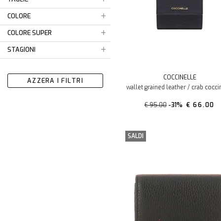
COLORE
COLORE SUPER
STAGIONI
COCCINELLE
AZZERA I FILTRI
wallet grained leather / crab cocci
€ 95.00
-31%
€ 66.00
SALDI