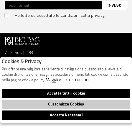
INVIA
Ho letto ed accettato le condizioni sulla privacy.
Via Nazionale 183
64026 Roseto Degli Abruzzi
Cookies & Privacy
085 8936219
Per offrire una migliore esperienza di navigazione questo sito si avvale di
info@bigbagshoponline.it
cookie di profilazione. Scegli se accettare o meno tali cookie come descritto
follow us
Maggiori Informazioni
nella pagina cookie policy.
2026 BigBag - P.iva : 00916940679 Powered by
Atelier
società
gruppo
Accetta tutti i cookie
Zucchetti
Customizza Cookies
Accetta Necessari
🍪