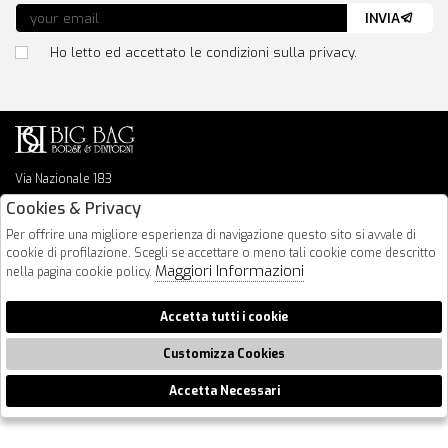
INVIA
Ho letto ed accettato le condizioni sulla privacy.
Via Nazionale 183
64026 Roseto Degli Abruzzi
Cookies & Privacy
085 8936219
Per offrire una migliore esperienza di navigazione questo sito si avvale di
info@bigbagshoponline.it
cookie di profilazione. Scegli se accettare o meno tali cookie come descritto
follow us
Maggiori Informazioni
nella pagina cookie policy.
2026 BigBag - P.iva : 00916940679 Powered by
Atelier
società
gruppo
Accetta tutti i cookie
Zucchetti
Customizza Cookies
Accetta Necessari
🍪