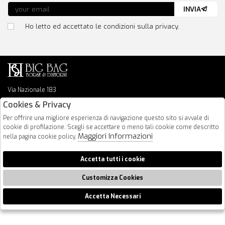
INVIA
Ho letto ed accettato le condizioni sulla privacy.
Via Nazionale 183
64026 Roseto Degli Abruzzi
Cookies & Privacy
085 8936219
Per offrire una migliore esperienza di navigazione questo sito si avvale di
info@bigbagshoponline.it
cookie di profilazione. Scegli se accettare o meno tali cookie come descritto
follow us
Maggiori Informazioni
nella pagina cookie policy.
2026 BigBag - P.iva : 00916940679 Powered by
Atelier
società
gruppo
Accetta tutti i cookie
Zucchetti
Customizza Cookies
Accetta Necessari
🍪