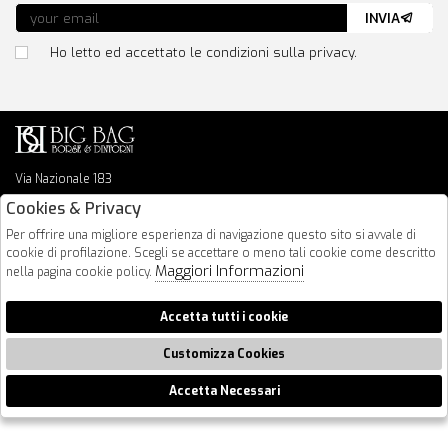
INVIA
Ho letto ed accettato le condizioni sulla privacy.
Via Nazionale 183
64026 Roseto Degli Abruzzi
Cookies & Privacy
085 8936219
Per offrire una migliore esperienza di navigazione questo sito si avvale di
info@bigbagshoponline.it
cookie di profilazione. Scegli se accettare o meno tali cookie come descritto
follow us
Maggiori Informazioni
nella pagina cookie policy.
2026 BigBag - P.iva : 00916940679 Powered by
Atelier
società
gruppo
Accetta tutti i cookie
Zucchetti
Customizza Cookies
Accetta Necessari
🍪