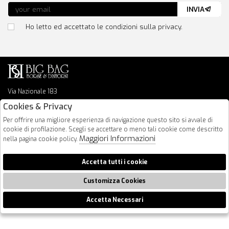
INVIA
Ho letto ed accettato le condizioni sulla privacy.
Via Nazionale 183
64026 Roseto Degli Abruzzi
Cookies & Privacy
085 8936219
Per offrire una migliore esperienza di navigazione questo sito si avvale di
info@bigbagshoponline.it
cookie di profilazione. Scegli se accettare o meno tali cookie come descritto
follow us
Maggiori Informazioni
nella pagina cookie policy.
2026 BigBag - P.iva : 00916940679 Powered by
Atelier
società
gruppo
Accetta tutti i cookie
Zucchetti
Customizza Cookies
Accetta Necessari
🍪