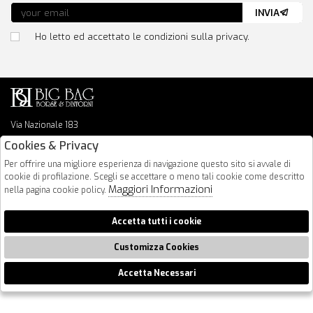
INVIA
Ho letto ed accettato le condizioni sulla privacy.
Via Nazionale 183
64026 Roseto Degli Abruzzi
Cookies & Privacy
085 8936219
Per offrire una migliore esperienza di navigazione questo sito si avvale di
info@bigbagshoponline.it
cookie di profilazione. Scegli se accettare o meno tali cookie come descritto
follow us
Maggiori Informazioni
nella pagina cookie policy.
2026 BigBag - P.iva : 00916940679 Powered by
Atelier
società
gruppo
Accetta tutti i cookie
Zucchetti
Customizza Cookies
Accetta Necessari
🍪