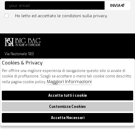
INVIA
Ho letto ed accettato le condizioni sulla privacy.
Via Nazionale 183
64026 Roseto Degli Abruzzi
Cookies & Privacy
085 8936219
Per offrire una migliore esperienza di navigazione questo sito si avvale di
info@bigbagshoponline.it
cookie di profilazione. Scegli se accettare o meno tali cookie come descritto
follow us
Maggiori Informazioni
nella pagina cookie policy.
2026 BigBag - P.iva : 00916940679 Powered by
Atelier
società
gruppo
Accetta tutti i cookie
Zucchetti
Customizza Cookies
Accetta Necessari
🍪