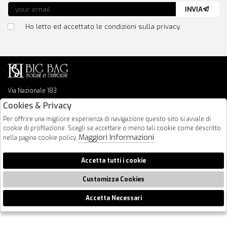
INVIA
Ho letto ed accettato le condizioni sulla privacy.
Via Nazionale 183
64026 Roseto Degli Abruzzi
Cookies & Privacy
085 8936219
Per offrire una migliore esperienza di navigazione questo sito si avvale di
info@bigbagshoponline.it
cookie di profilazione. Scegli se accettare o meno tali cookie come descritto
follow us
Maggiori Informazioni
nella pagina cookie policy.
2026 BigBag - P.iva : 00916940679 Powered by
Atelier
società
gruppo
Accetta tutti i cookie
Zucchetti
Customizza Cookies
Accetta Necessari
🍪