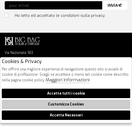
INVIA
Ho letto ed accettato le condizioni sulla privacy.
Via Nazionale 183
64026 Roseto Degli Abruzzi
Cookies & Privacy
085 8936219
Per offrire una migliore esperienza di navigazione questo sito si avvale di
info@bigbagshoponline.it
cookie di profilazione. Scegli se accettare o meno tali cookie come descritto
follow us
Maggiori Informazioni
nella pagina cookie policy.
2026 BigBag - P.iva : 00916940679 Powered by
Atelier
società
gruppo
Accetta tutti i cookie
Zucchetti
Customizza Cookies
Accetta Necessari
🍪