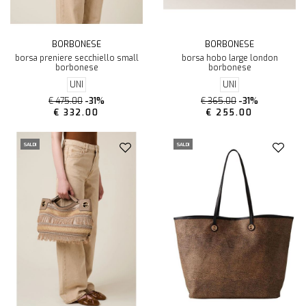
BORBONESE
BORBONESE
borsa preniere secchiello small
borsa hobo large london
borbonese
borbonese
UNI
UNI
€ 475.00
-31%
€ 365.00
-31%
€ 332.00
€ 255.00
SALDI
SALDI