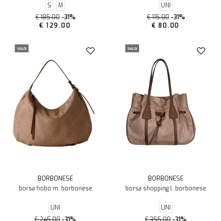
S
M
UNI
€ 185.00
-31%
€ 115.00
-31%
€ 129.00
€ 80.00
SALDI
SALDI
BORBONESE
BORBONESE
borsa hobo m. borbonese
borsa shopping l. borbonese
UNI
UNI
€ 245.00
-31%
€ 355.00
-31%