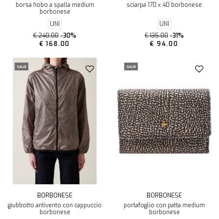
borsa hobo a spalla medium
sciarpa 170 x 40 borbonese
borbonese
UNI
UNI
€ 240.00
-30%
€ 135.00
-31%
€ 168.00
€ 94.00
SALDI
SALDI
BORBONESE
BORBONESE
giubbotto antivento con cappuccio
portafoglio con patta medium
borbonese
borbonese