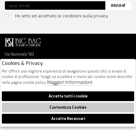
INVIA
Ho letto ed accettato le condizioni sulla privacy.
Via Nazionale 183
64026 Roseto Degli Abruzzi
Cookies & Privacy
085 8936219
Per offrire una migliore esperienza di navigazione questo sito si avvale di
info@bigbagshoponline.it
cookie di profilazione. Scegli se accettare o meno tali cookie come descritto
follow us
Maggiori Informazioni
nella pagina cookie policy.
2026 BigBag - P.iva : 00916940679 Powered by
Atelier
società
gruppo
Accetta tutti i cookie
Zucchetti
Customizza Cookies
Accetta Necessari
🍪